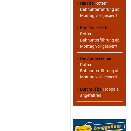
Hias
bei
Rotter
Bahnunterführung ab
Montag voll gesperrt
Karl Ranseier
bei
Rotter
Bahnunterführung ab
Montag voll gesperrt
Der Anmerker
bei
Rotter
Bahnunterführung ab
Montag voll gesperrt
Durchruf
bei
Hoppala,
angefahren