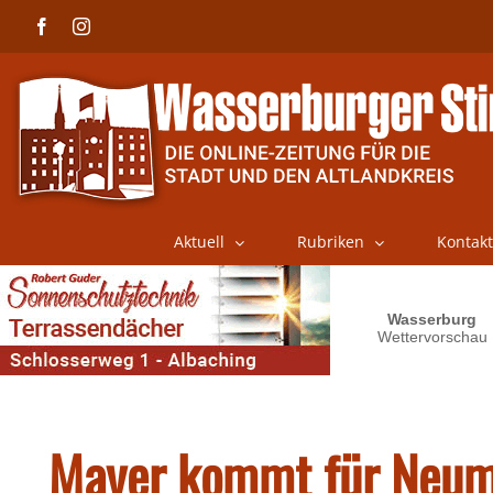
Skip
Facebook
Instagram
to
content
Aktuell
Rubriken
Kontakt
Mayer kommt für Neum