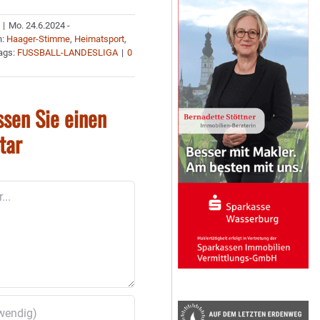
|
Mo. 24.6.2024 -
n:
Haager-Stimme
,
Heimatsport
,
ags:
FUSSBALL-LANDESLIGA
|
0
ssen Sie einen
tar