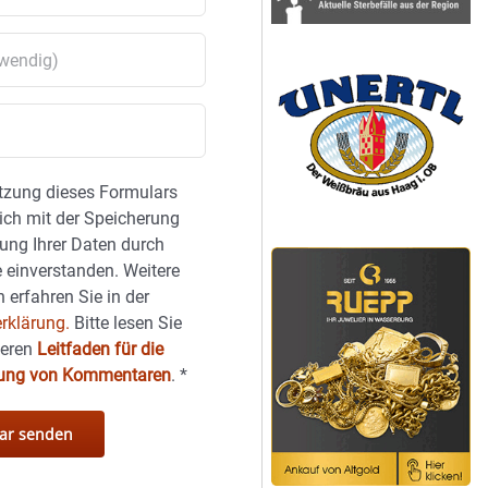
tzung dieses Formulars
sich mit der Speicherung
ung Ihrer Daten durch
 einverstanden. Weitere
 erfahren Sie in der
rklärung.
Bitte lesen Sie
seren
Leitfaden für die
hung von Kommentaren
.
*