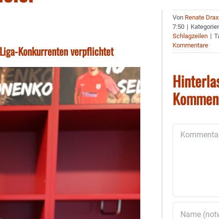
Von
Renate Drax
7:50
|
Kategorie
Schlagzeilen
|
T
Kommentare
Liga-Konkurrenten verpflichtet
Hinterla
Kommen
Kommentar