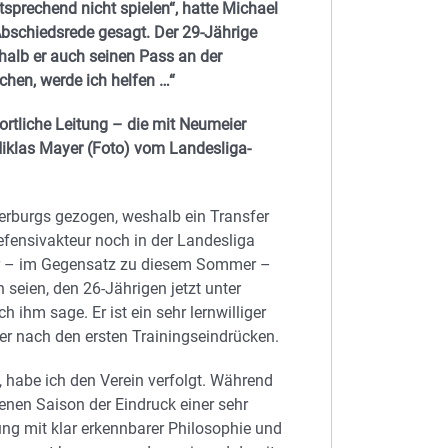
sprechend nicht spielen“, hatte Michael
bschiedsrede gesagt. Der 29-Jährige
shalb er auch seinen Pass an der
hen, werde ich helfen …“
ortliche Leitung – die mit Neumeier
Niklas Mayer (Foto) vom Landesliga-
erburgs gezogen, weshalb ein Transfer
efensivakteur noch in der Landesliga
er – im Gegensatz zu diesem Sommer –
 seien, den 26-Jährigen jetzt unter
 ihm sage. Er ist ein sehr lernwilliger
iger nach den ersten Trainingseindrücken.
t, habe ich den Verein verfolgt. Während
genen Saison der Eindruck einer sehr
ung mit klar erkennbarer Philosophie und