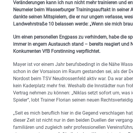
Veränderungen kann ich nun nicht mehr trainieren und ent
Neumeier beim Wasserburger Trainingsauftakt in seiner A
dankte seinen Mitspielern, die er nur ungern verlasse, we
Landwehrstraße 10 belassen werde: „Wenn sie mich brauc
Um einen personellen Engpass zu verhindern, habe die sp
immer in engem Austausch stand – bereits reagiert und 
Konkurrenten VfB Forstinning verpflichtet.
Mayer ist vor einem Jahr berufsbedingt in die Nähe Wass
schon in der Vorsaison im Raum gestanden sei, als der D
Nordost beim TSV Neudrossenfeld aktiv war. Da war ab
kein Kaderplatz mehr frei. Weshalb die Innstädter nun froh
Vertrag nehmen zu können: „Niklas setzt sofort um, was ich
Spieler“, lobt Trainer Florian seinen neuen Rechtsverteid
„Seit es mich beruflich hier in die Gegend verschlagen ha
dieser Zeit ist nicht nur in den beiden Duellen der vergan
familiären und zugleich sehr professionellen Vereinsführ