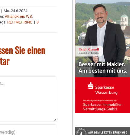
|
Mo. 24.6.2024 -
en:
Altlandkreis WS
,
ags:
REITMEHRING
|
0
ssen Sie einen
tar