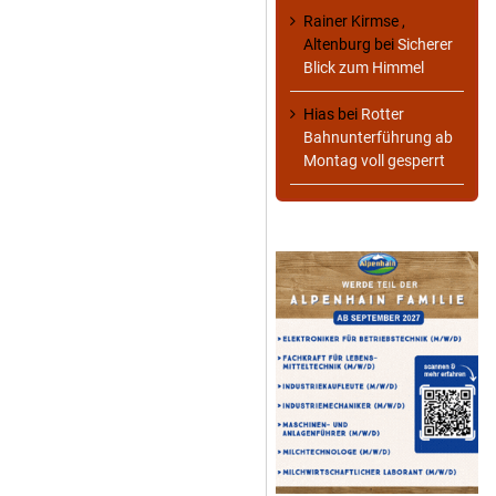
Rainer Kirmse ,
Altenburg
bei
Sicherer
Blick zum Himmel
Hias
bei
Rotter
Bahnunterführung ab
Montag voll gesperrt