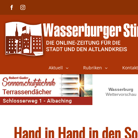
Skip
Facebook
Instagram
to
content
Aktuell
Rubriken
Kontakt
Hand in Hand in den 