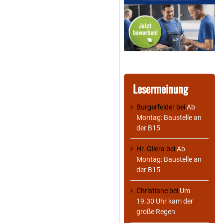
Lesermeinung
Burgerfelder
bei
Ab
Montag: Baustelle an
der B15
Hr. Gilera
bei
Ab
Montag: Baustelle an
der B15
Christiane
bei
Um
19.30 Uhr kam der
große Regen