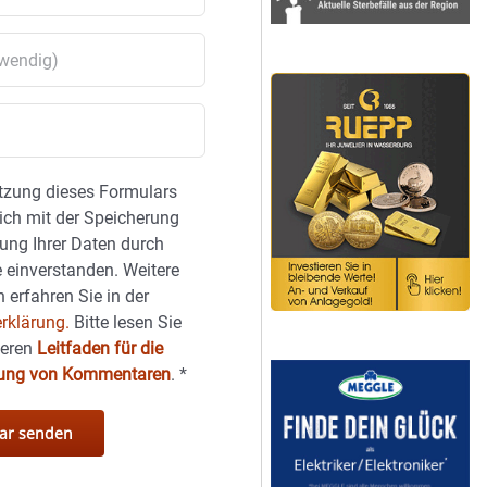
tzung dieses Formulars
sich mit der Speicherung
ung Ihrer Daten durch
 einverstanden. Weitere
 erfahren Sie in der
rklärung.
Bitte lesen Sie
seren
Leitfaden für die
hung von Kommentaren
.
*