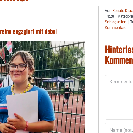
Von
Renate Drax
14:28
|
Kategori
Schlagzeilen
|
T
Kommentare
ereine engagiert mit dabei
Hinterla
Kommen
Kommentar