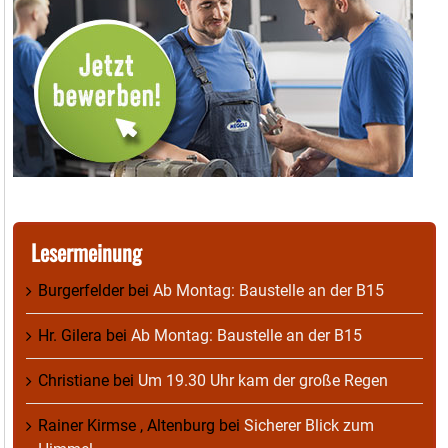
Lesermeinung
Burgerfelder
bei
Ab Montag: Baustelle an der B15
Hr. Gilera
bei
Ab Montag: Baustelle an der B15
Christiane
bei
Um 19.30 Uhr kam der große Regen
Rainer Kirmse , Altenburg
bei
Sicherer Blick zum