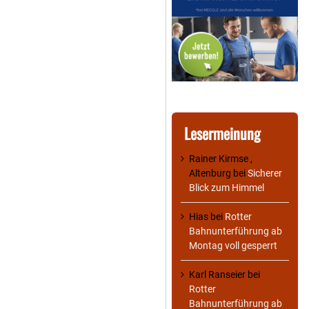
Lesermeinung
Rainer Kirmse ,
Altenburg
bei
Sicherer
Blick zum Himmel
Hias
bei
Rotter
Bahnunterführung ab
Montag voll gesperrt
Karl Ranseier
bei
Rotter
Bahnunterführung ab