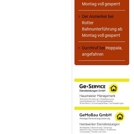
Montag voll gesperrt
Der Anmerker
bei
Rotter
Bahnunterführung ab
Montag voll gesperrt
Durchruf
bei
Hoppala,
angefahren