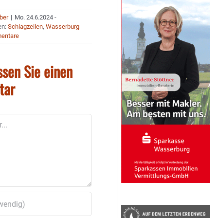
uber
|
Mo. 24.6.2024 -
en:
Schlagzeilen
,
Wasserburg
entare
ssen Sie einen
tar