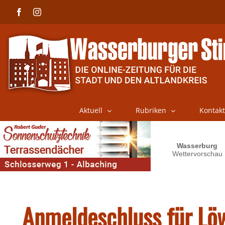
Skip
Facebook
Instagram
to
content
Aktuell
Rubriken
Kontakt
Anmeldeschluss für Lö