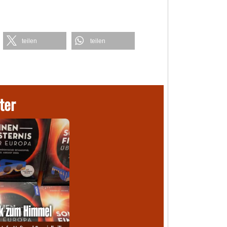
teilen
teilen
ter