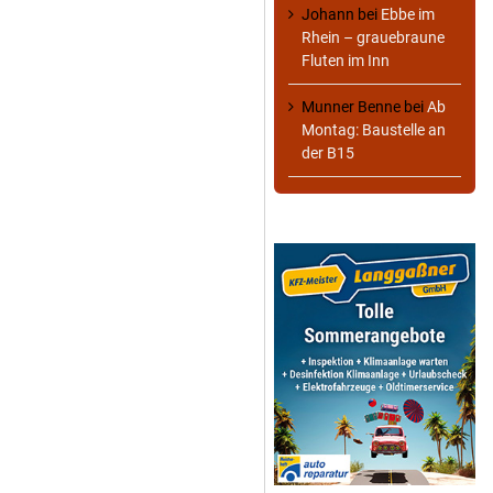
Johann
bei
Ebbe im
Rhein – grauebraune
Fluten im Inn
Munner Benne
bei
Ab
Montag: Baustelle an
der B15