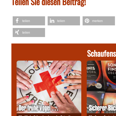
Teilen Sie diesen Beitrag!
teilen
teilen
merken
teilen
Schaufens