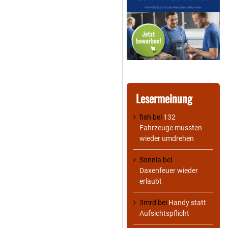
Lesermeinung
fish
bei
132
Fahrzeuge mussten
wieder umdrehen
Sonnia
bei
Daxenfeuer wieder
erlaubt
3mrd
bei
Handy statt
Aufsichtspflicht