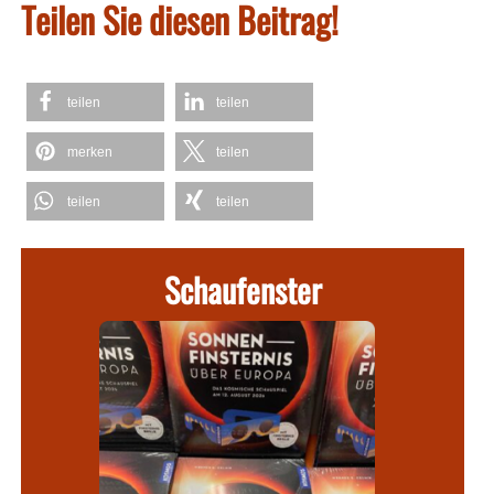
Teilen Sie diesen Beitrag!
teilen
teilen
merken
teilen
teilen
teilen
Schaufenster