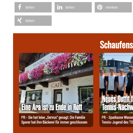
teilen
teilen
merken
teilen
Schaufens