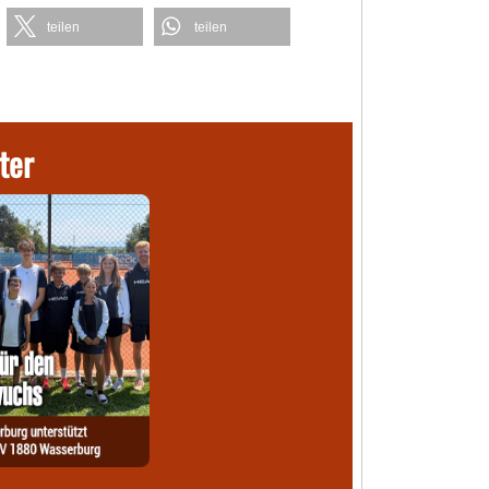
teilen
teilen
ter