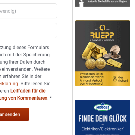
tzung dieses Formulars
sich mit der Speicherung
ung Ihrer Daten durch
 einverstanden. Weitere
 erfahren Sie in der
rklärung.
Bitte lesen Sie
seren
Leitfaden für die
hung von Kommentaren
.
*