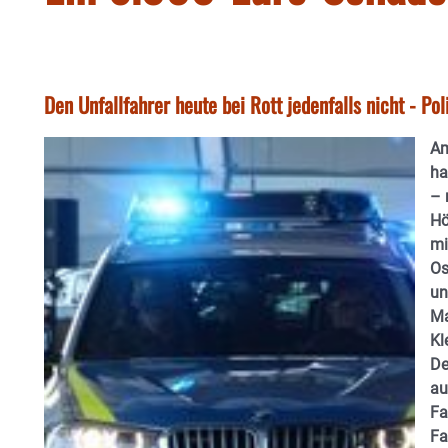
Den Unfallfahrer heute bei Rott jedenfalls nicht - Pol
Am
ha
– 
Hö
mi
Os
un
Ma
Kl
De
au
Fa
Fa