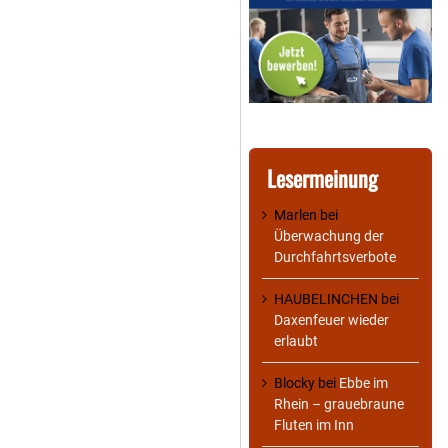
Lesermeinung
Marlen
bei
Überwachung der
Durchfahrtsverbote
HAUBELINCHEN
bei
Daxenfeuer wieder
erlaubt
Blocky
bei
Ebbe im
Rhein – grauebraune
Fluten im Inn