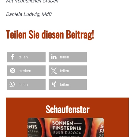
Mit freundlichen Grüßen
Daniela Ludwig, MdB
Teilen Sie diesen Beitrag!
teilen
teilen
merken
teilen
teilen
teilen
Schaufenster