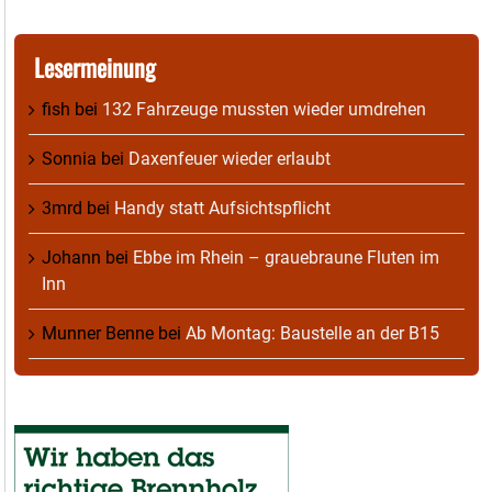
Lesermeinung
fish
bei
132 Fahrzeuge mussten wieder umdrehen
Sonnia
bei
Daxenfeuer wieder erlaubt
3mrd
bei
Handy statt Aufsichtspflicht
Johann
bei
Ebbe im Rhein – grauebraune Fluten im
Inn
Munner Benne
bei
Ab Montag: Baustelle an der B15