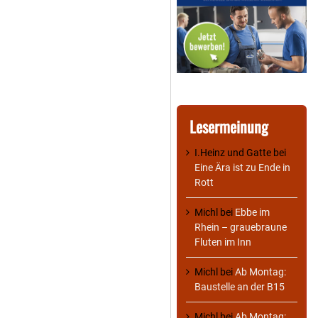
Lesermeinung
I.Heinz und Gatte
bei
Eine Ära ist zu Ende in
Rott
Michl
bei
Ebbe im
Rhein – grauebraune
Fluten im Inn
Michl
bei
Ab Montag:
Baustelle an der B15
Michl
bei
Ab Montag: