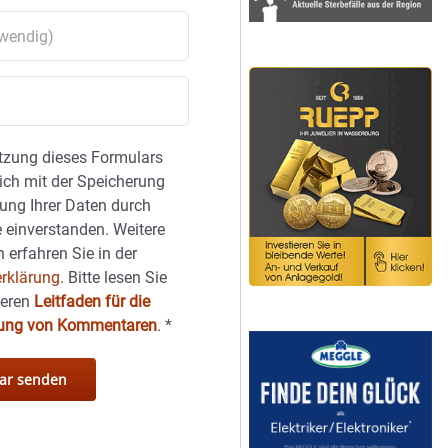
tzung dieses Formulars
sich mit der Speicherung
ung Ihrer Daten durch
 einverstanden. Weitere
 erfahren Sie in der
rklärung.
Bitte lesen Sie
seren
Leitfaden für die
hung von Kommentaren
.
*