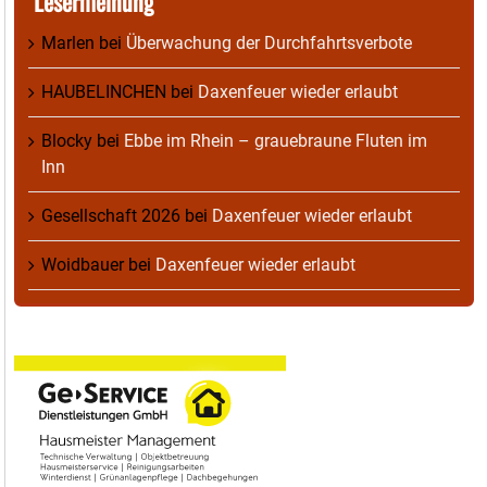
Lesermeinung
Marlen
bei
Überwachung der Durchfahrtsverbote
HAUBELINCHEN
bei
Daxenfeuer wieder erlaubt
Blocky
bei
Ebbe im Rhein – grauebraune Fluten im
Inn
Gesellschaft 2026
bei
Daxenfeuer wieder erlaubt
Woidbauer
bei
Daxenfeuer wieder erlaubt