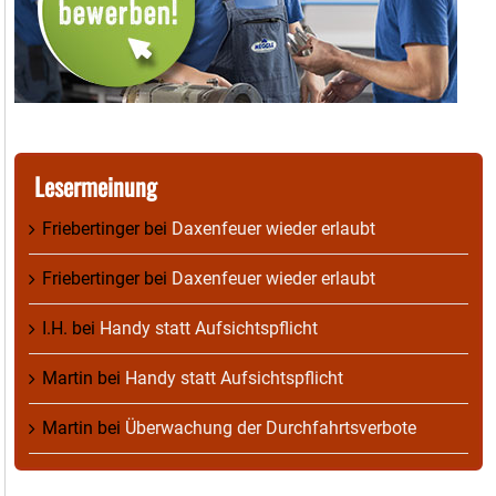
Lesermeinung
Friebertinger
bei
Daxenfeuer wieder erlaubt
Friebertinger
bei
Daxenfeuer wieder erlaubt
I.H.
bei
Handy statt Aufsichtspflicht
Martin
bei
Handy statt Aufsichtspflicht
Martin
bei
Überwachung der Durchfahrtsverbote