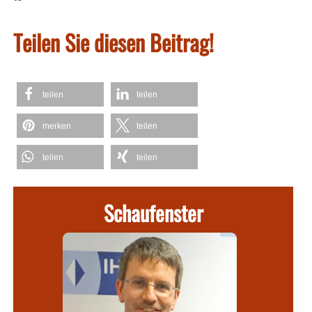
Teilen Sie diesen Beitrag!
teilen
teilen
merken
teilen
teilen
teilen
Schaufenster