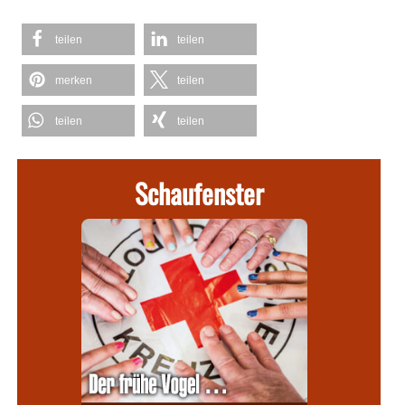
teilen
teilen
merken
teilen
teilen
teilen
Schaufenster