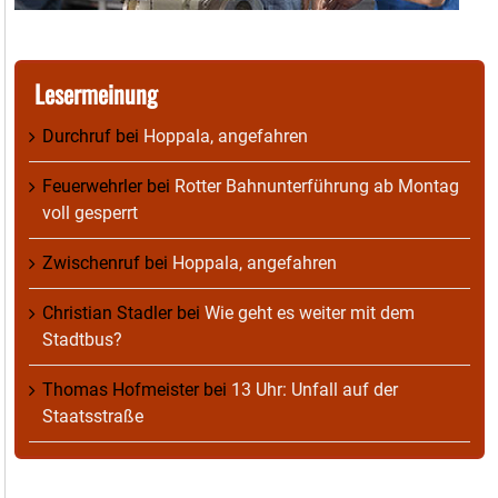
Lesermeinung
Durchruf
bei
Hoppala, angefahren
Feuerwehrler
bei
Rotter Bahnunterführung ab Montag
voll gesperrt
Zwischenruf
bei
Hoppala, angefahren
Christian Stadler
bei
Wie geht es weiter mit dem
Stadtbus?
Thomas Hofmeister
bei
13 Uhr: Unfall auf der
Staatsstraße