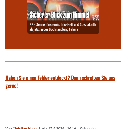
Haben Sie einen Fehler entdeckt? Dann schreiben Sie uns
gerne!
Von
Christian Huber
|
Mo. 17.6.2024 - 16:16
|
Kategorien: