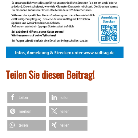
Teilen Sie diesen Beitrag!
teilen
teilen
merken
teilen
teilen
teilen