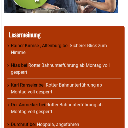
Lesermeinung
Rainer Kirmse , Altenburg
bei
Sicherer Blick zum
Himmel
Hias
bei
Rotter Bahnunterführung ab Montag voll
gesperrt
Karl Ranseier
bei
Rotter Bahnunterführung ab
Montag voll gesperrt
Der Anmerker
bei
Rotter Bahnunterführung ab
Montag voll gesperrt
Durchruf
bei
Hoppala, angefahren