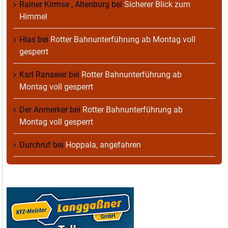
Rainer Kirmse , Altenburg
bei
Sicherer Blick zum
Himmel
Hias
bei
Rotter Bahnunterführung ab Montag voll
gesperrt
Karl Ranseier
bei
Rotter Bahnunterführung ab
Montag voll gesperrt
Der Anmerker
bei
Rotter Bahnunterführung ab
Montag voll gesperrt
Durchruf
bei
Hoppala, angefahren