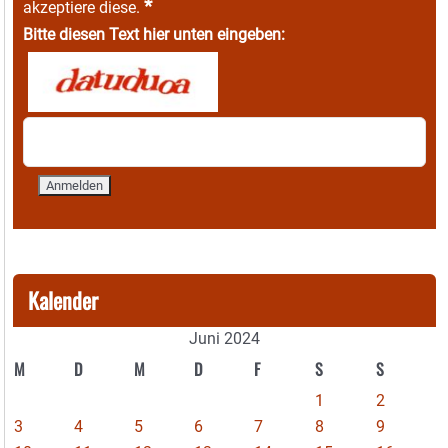
*
akzeptiere diese.
Bitte diesen Text hier unten eingeben:
Kalender
Juni 2024
M
D
M
D
F
S
S
1
2
3
4
5
6
7
8
9