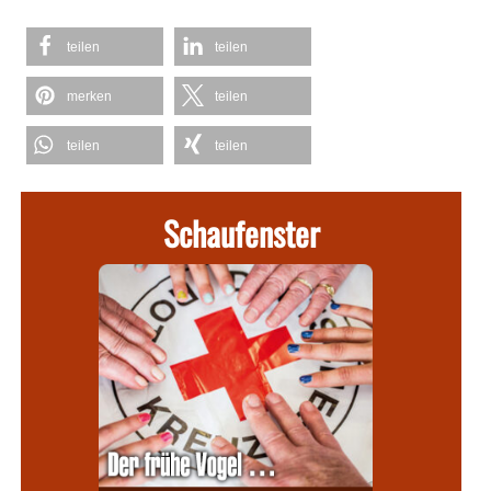
teilen
teilen
merken
teilen
teilen
teilen
Schaufenster