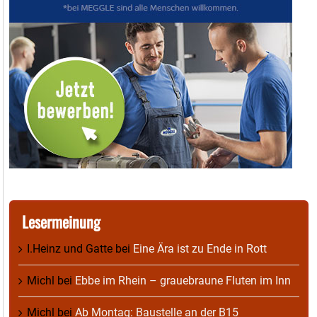
Lesermeinung
I.Heinz und Gatte
bei
Eine Ära ist zu Ende in Rott
Michl
bei
Ebbe im Rhein – grauebraune Fluten im Inn
Michl
bei
Ab Montag: Baustelle an der B15