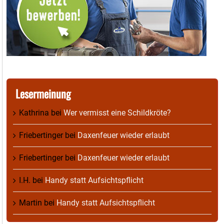
Lesermeinung
Kathrina
bei
Wer vermisst eine Schildkröte?
Friebertinger
bei
Daxenfeuer wieder erlaubt
Friebertinger
bei
Daxenfeuer wieder erlaubt
I.H.
bei
Handy statt Aufsichtspflicht
Martin
bei
Handy statt Aufsichtspflicht