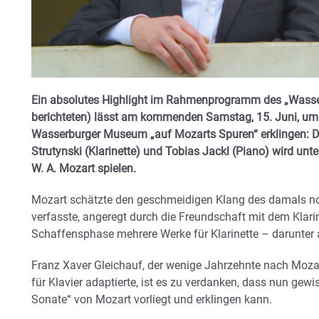
Ein absolutes Highlight im Rahmenprogramm des „Wasse
berichteten) lässt am kommenden Samstag, 15. Juni, um
Wasserburger Museum „auf Mozarts Spuren“ erklingen: Da
Strutynski (Klarinette) und Tobias Jackl (Piano) wird un
W. A. Mozart spielen.
Mozart schätzte den geschmeidigen Klang des damals no
verfasste, angeregt durch die Freundschaft mit dem Klarin
Schaffensphase mehrere Werke für Klarinette – darunter
Franz Xaver Gleichauf, der wenige Jahrzehnte nach Mozar
für Klavier adaptierte, ist es zu verdanken, dass nun gew
Sonate“ von Mozart vorliegt und erklingen kann.