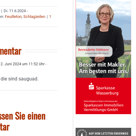
|
Di. 11.6.2024 -
en:
Feuilleton
,
Schlagzeilen
|
1
mentar
2. Juni 2024 um 11:52 Uhr
-
 die sind sauguad.
ssen Sie einen
tar