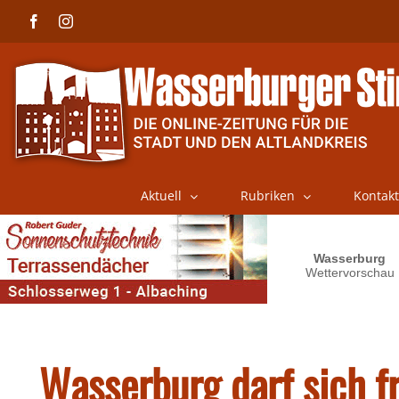
Skip
Facebook
Instagram
to
content
Aktuell
Rubriken
Kontakt
Wasserburg darf sich f