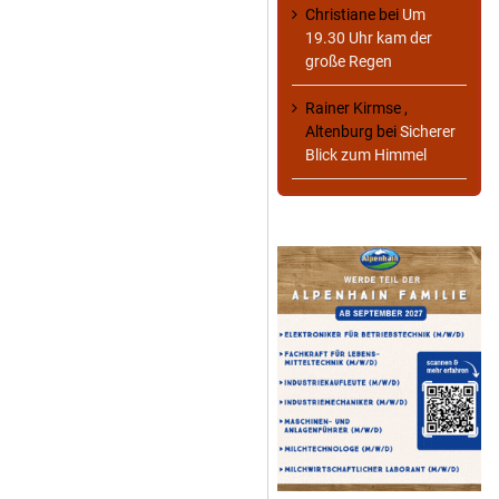
Christiane
bei
Um
19.30 Uhr kam der
große Regen
Rainer Kirmse ,
Altenburg
bei
Sicherer
Blick zum Himmel