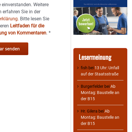
 einverstanden. Weitere
 erfahren Sie in der
rklärung.
Bitte lesen Sie
seren
Leitfaden für die
hung von Kommentaren
.
*
Lesermeinung
fish
bei
13 Uhr: Unfall
auf der Staatsstraße
Burgerfelder
bei
Ab
Montag: Baustelle an
der B15
Hr. Gilera
bei
Ab
Montag: Baustelle an
der B15