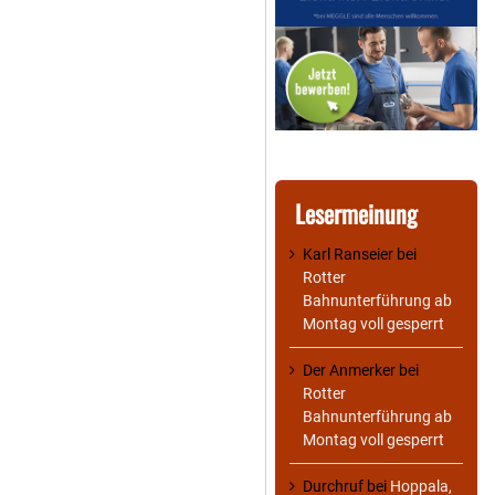
Lesermeinung
Karl Ranseier
bei
Rotter
Bahnunterführung ab
Montag voll gesperrt
Der Anmerker
bei
Rotter
Bahnunterführung ab
Montag voll gesperrt
Durchruf
bei
Hoppala,