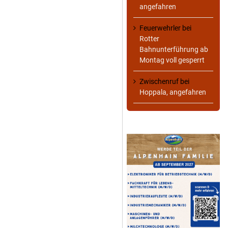
angefahren
Feuerwehrler
bei
Rotter
Bahnunterführung ab
Montag voll gesperrt
Zwischenruf
bei
Hoppala, angefahren