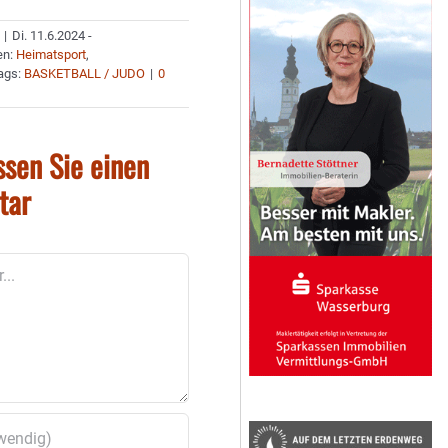
|
Di. 11.6.2024 -
en:
Heimatsport
,
ags:
BASKETBALL / JUDO
|
0
ssen Sie einen
tar