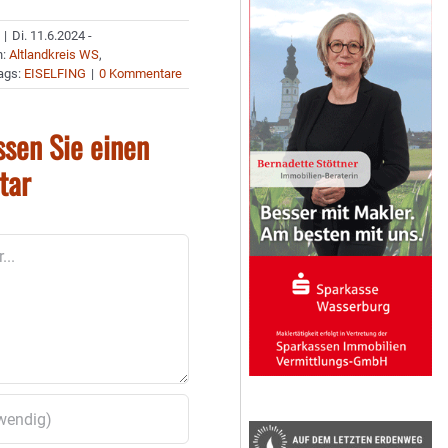
|
Di. 11.6.2024 -
n:
Altlandkreis WS
,
ags:
EISELFING
|
0 Kommentare
ssen Sie einen
tar