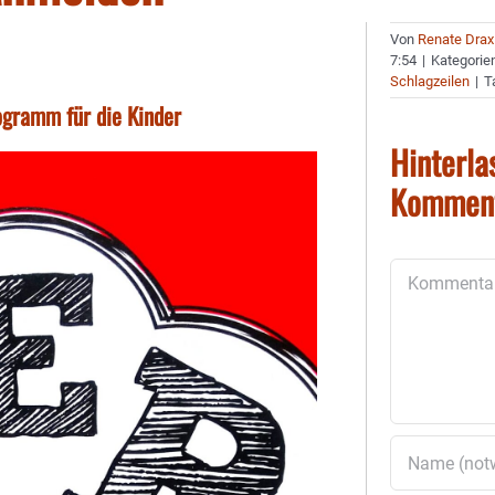
Von
Renate Drax
7:54
|
Kategorie
Schlagzeilen
|
T
ogramm für die Kinder
Hinterla
Kommen
Kommentar