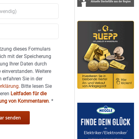
tzung dieses Formulars
sich mit der Speicherung
ung Ihrer Daten durch
 einverstanden. Weitere
 erfahren Sie in der
rklärung.
Bitte lesen Sie
seren
Leitfaden für die
hung von Kommentaren
.
*