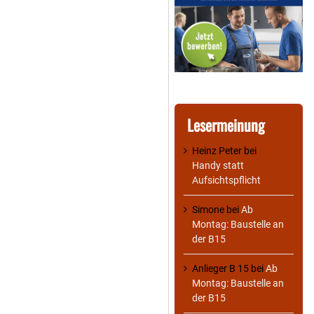
Lesermeinung
Heinz Peter
bei
Handy statt
Aufsichtspflicht
Simone
bei
Ab
Montag: Baustelle an
der B15
Anlieger B 15
bei
Ab
Montag: Baustelle an
der B15