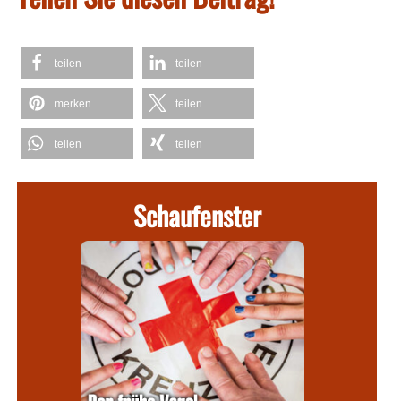
teilen
teilen
merken
teilen
teilen
teilen
Schaufenster