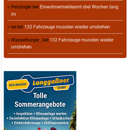
Penzinger
bei
Einwohnermeldeamt drei Wochen lang
zu
oe
bei
132 Fahrzeuge mussten wieder umdrehen
Wasserburger_
bei
132 Fahrzeuge mussten wieder
umdrehen