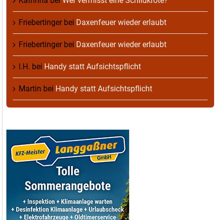
Kathrina
bei
Wer vermisst eine Schildkröte?
Friebertinger
bei
Daxenfeuer wieder erlaubt
Friebertinger
bei
Daxenfeuer wieder erlaubt
I.H.
bei
Handy statt Aufsichtspflicht
Martin
bei
Handy statt Aufsichtspflicht