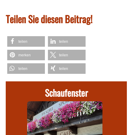
Teilen Sie diesen Beitrag!
teilen
teilen
merken
teilen
teilen
teilen
Schaufenster