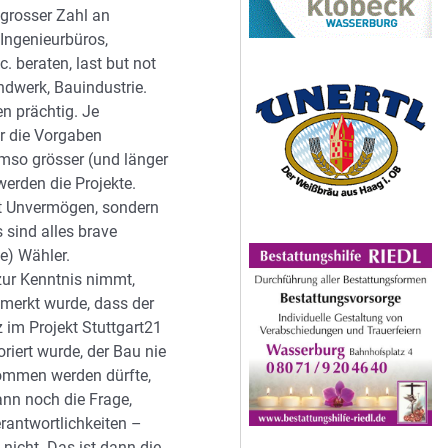
 grosser Zahl an
 Ingenieurbüros,
c. beraten, last but not
ndwerk, Bauindustrie.
en prächtig. Je
er die Vorgaben
umso grösser (und länger
werden die Projekte.
ht Unvermögen, sondern
 sind alles brave
e) Wähler.
ur Kenntnis nimmt,
merkt wurde, dass der
 im Projekt Stuttgart21
noriert wurde, der Bau nie
ommen werden dürfte,
dann noch die Frage,
rantwortlichkeiten –
 nicht. Das ist dann die