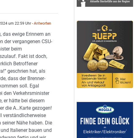
 2024 um 22:59 Uhr
- Antworten
g, das ewige Erinnern an
n der vergangenen CSU-
ister beim
zulauf. Fakt ist doch,
rklich Betroffener
a!“ geschrien hat, als
de, dass der Brenner-
kommen soll. Egal
ei den Verkehrsminister
te, er hätte bei diesem
r die A…Karte gezogen!
l verständlicherweise
n seiner Nähe haben. Die
 und Italiener bauen und
ndwann fertig und wir