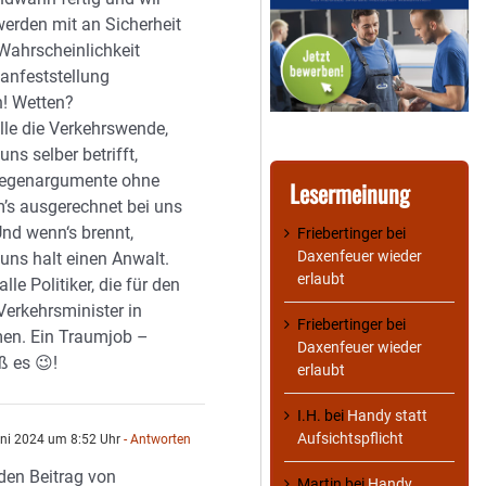
erden mit an Sicherheit
Wahrscheinlichkeit
lanfeststellung
n! Wetten?
lle die Verkehrswende,
uns selber betrifft,
Gegenargumente ohne
Lesermeinung
’s ausgerechnet bei uns
Und wenn‘s brennt,
Friebertinger
bei
Daxenfeuer wieder
uns halt einen Anwalt.
erlaubt
lle Politiker, die für den
Verkehrsminister in
Friebertinger
bei
en. Ein Traumjob –
Daxenfeuer wieder
ß es 😉!
erlaubt
I.H.
bei
Handy statt
Aufsichtspflicht
ni 2024 um 8:52 Uhr
- Antworten
den Beitrag von
Martin
bei
Handy