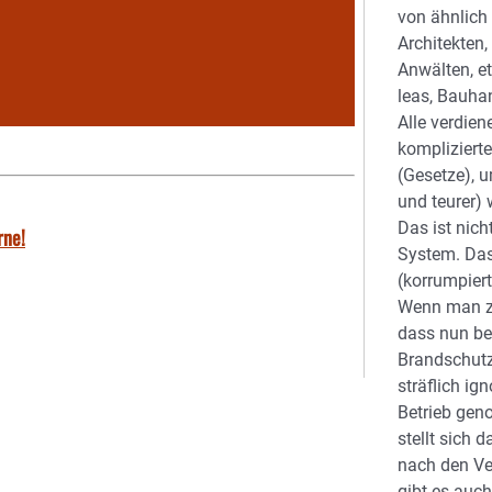
von ähnlich
Architekten,
Anwälten, et
leas, Bauha
Alle verdien
kompliziert
(Gesetze), 
und teurer) 
Das ist nic
rne!
System. Das
(korrumpiert
Wenn man z
dass nun be
Brandschutz
sträflich ig
Betrieb gen
stellt sich 
nach den Ve
gibt es auch