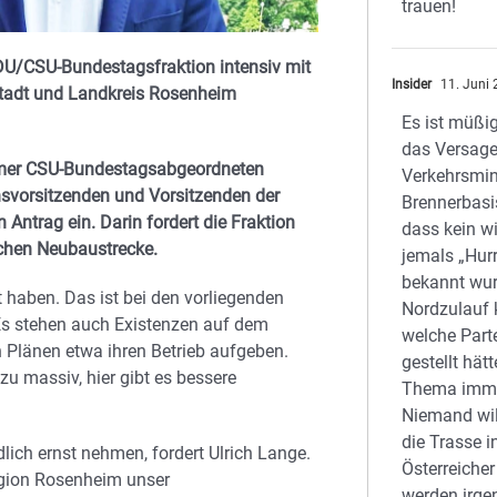
trauen!
DU/CSU-Bundestagsfraktion intensiv mit
Insider
11. Juni
tadt und Landkreis Rosenheim
Es ist müßi
das Versage
heimer CSU-Bundestagsabgeordneten
Verkehrsmin
nsvorsitzenden und Vorsitzenden der
Brennerbasis
Antrag ein. Darin fordert die Fraktion
dass kein wi
chen Neubaustrecke.
jemals „Hurr
bekannt wur
 haben. Das ist bei den vorliegenden
Nordzulauf 
„Es stehen auch Existenzen auf dem
welche Part
 Plänen etwa ihren Betrieb aufgeben.
gestellt hät
zu massiv, hier gibt es bessere
Thema imme
Niemand wil
die Trasse i
ich ernst nehmen, fordert Ulrich Lange.
Österreicher
egion Rosenheim unser
werden irge