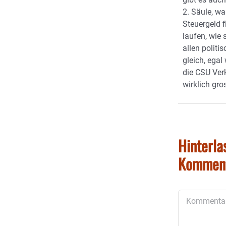
2. Säule, wa
Steuergeld f
laufen, wie 
allen politi
gleich, egal
die CSU Ver
wirklich gro
Hinterla
Kommen
Kommentar