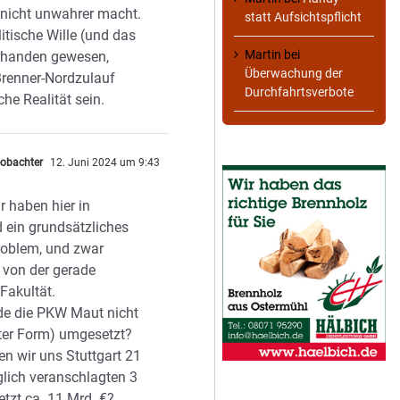
“ nicht unwahrer macht.
statt Aufsichtspflicht
itische Wille (und das
Martin
bei
rhanden gewesen,
Überwachung der
Brenner-Nordzulauf
Durchfahrtsverbote
che Realität sein.
obachter
12. Juni 2024 um 9:43
r haben hier in
 ein grundsätzliches
Problem, und zwar
von der gerade
Fakultät.
e die PKW Maut nicht
rter Form) umgesetzt?
en wir uns Stuttgart 21
glich veranschlagten 3
etzt ca. 11 Mrd. €?