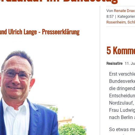
Von
Renate Drax
8:57
|
Kategorie
Rosenheim
,
Schl
und Ulrich Lange - Presseerklärung
5 Komme
Realsatire
11. Ju
Erst versch
Bundesverke
die dringen
Entscheidun
Nordzulauf,
Frau Ludwig
nach Berlin
So etwas m