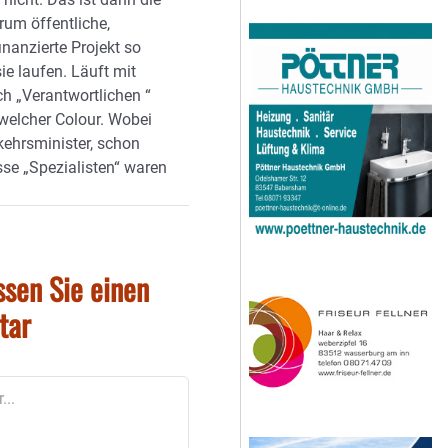
rum öffentliche,
inanzierte Projekt so
sie laufen. Läuft mit
sch „Verantwortlichen “
 welcher Colour. Wobei
kehrsminister, schon
sse „Spezialisten“ waren
ssen Sie einen
tar