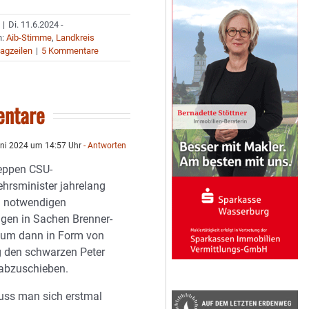
|
Di. 11.6.2024 -
n:
Aib-Stimme
,
Landkreis
agzeilen
|
5 Kommentare
ntare
ni 2024 um 14:57 Uhr
- Antworten
leppen CSU-
hrsminister jahrelang
d notwendigen
gen in Sachen Brenner-
 um dann in Form von
 den schwarzen Peter
 abzuschieben.
uss man sich erstmal