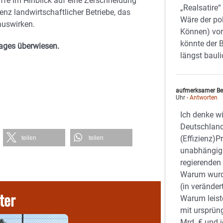
riffe im Hinblick auf eine Zerschneidung
„Realsatire
nz landwirtschaftlicher Betriebe, das
Wäre der pol
auswirken.
Können) vo
könnte der 
ages überwiesen.
längst bauli
aufmerksamer Be
Uhr
- Antworten
Ich denke wi
Deutschland
(Effizienz)
teilen
teilen
unabhängig 
regierenden 
Warum wurd
(in verände
ter
Warum leist
mit ursprün
Mrd. € und j