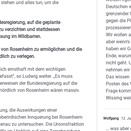
 stehen und alles tun, um die
Deutschen w
grenzender 
gegen die P
esregierung, auf die geplante
prozessiere
zu verzichten und stattdessen
Wir wollen a
ösung im Wildbarren.
aber wenn‘s 
haben wir 
ich von Rosenheim zu ermöglichen und die
Ende, warum
lich zu verlegen.
nicht geht. 
lich ernsthaft mit dem wichtigen
nehmen wir 
efasst“, so Ludwig weiter. „Es muss
Das wissen a
erweisen der Bundesregierung auf die
Posten des 
d nördlich von Rosenheim wären massiv.
Frage komm
Wissing wei
ung, die Auswirkungen einer
r oberirdischen Innquerung bei Rosenheim
Wolfgang
12. Ju
genau zu untersuchen. Die Unionsfraktion
… was aber 