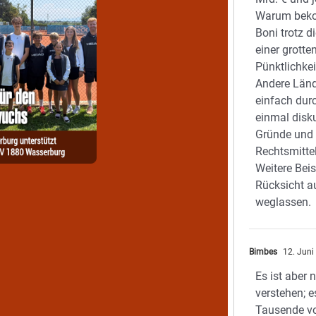
Warum beko
Boni trotz d
einer grott
Pünktlichke
Andere Länd
einfach durc
einmal disk
Gründe und
Rechtsmitte
Weitere Beis
Rücksicht a
weglassen.
Bimbes
12. Juni
Es ist aber 
verstehen; 
Tausende vo