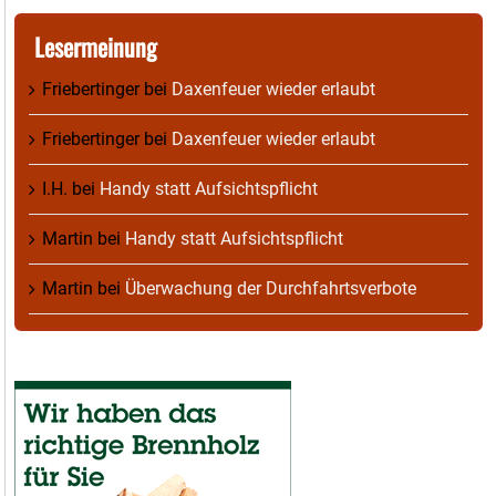
Lesermeinung
Friebertinger
bei
Daxenfeuer wieder erlaubt
Friebertinger
bei
Daxenfeuer wieder erlaubt
I.H.
bei
Handy statt Aufsichtspflicht
Martin
bei
Handy statt Aufsichtspflicht
Martin
bei
Überwachung der Durchfahrtsverbote