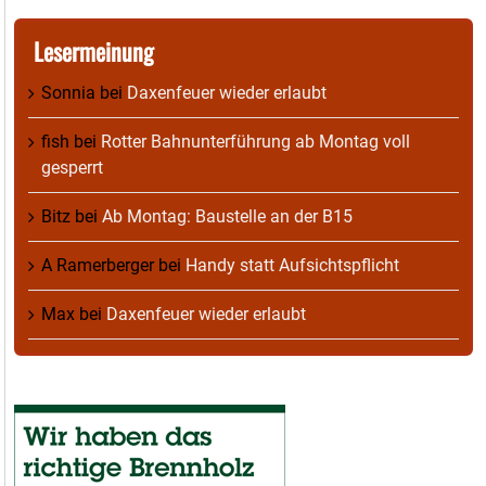
Lesermeinung
Sonnia
bei
Daxenfeuer wieder erlaubt
fish
bei
Rotter Bahnunterführung ab Montag voll
gesperrt
Bitz
bei
Ab Montag: Baustelle an der B15
A Ramerberger
bei
Handy statt Aufsichtspflicht
Max
bei
Daxenfeuer wieder erlaubt