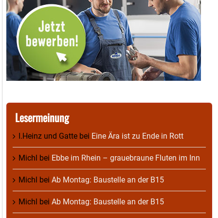
Lesermeinung
I.Heinz und Gatte
bei
Eine Ära ist zu Ende in Rott
Michl
bei
Ebbe im Rhein – grauebraune Fluten im Inn
Michl
bei
Ab Montag: Baustelle an der B15
Michl
bei
Ab Montag: Baustelle an der B15