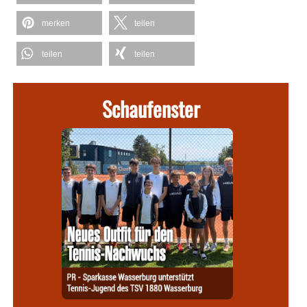
merken
teilen
teilen
teilen
Schaufenster