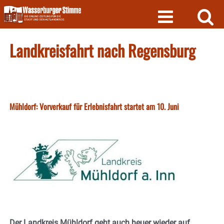
Skip
to
content
Landkreisfahrt nach Regensburg
Mühldorf: Vorverkauf für Erlebnisfahrt startet am 10. Juni
Der Landkreis Mühldorf geht auch heuer wieder auf