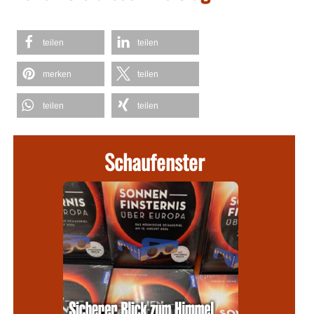
teilen
teilen
merken
teilen
teilen
teilen
Schaufenster