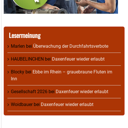
Lesermeinung
Marlen
bei
Überwachung der Durchfahrtsverbote
HAUBELINCHEN
bei
Daxenfeuer wieder erlaubt
Blocky
bei
Ebbe im Rhein – grauebraune Fluten im
Inn
Gesellschaft 2026
bei
Daxenfeuer wieder erlaubt
Woidbauer
bei
Daxenfeuer wieder erlaubt