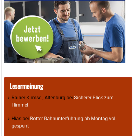
Lesermeinung
Rainer Kirmse , Altenburg
bei
Sicherer Blick zum
Himmel
Hias
bei
Rotter Bahnunterführung ab Montag voll
gesperrt