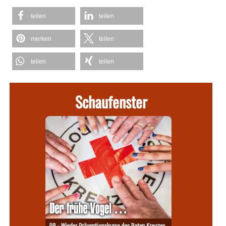
teilen
teilen
merken
teilen
teilen
teilen
Schaufenster