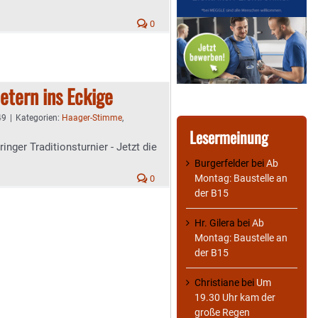
0
etern ins Eckige
49
|
Kategorien:
Haager-Stimme
,
Lesermeinung
nger Traditionsturnier - Jetzt die
Burgerfelder
bei
Ab
Montag: Baustelle an
0
der B15
Hr. Gilera
bei
Ab
Montag: Baustelle an
der B15
Christiane
bei
Um
19.30 Uhr kam der
große Regen