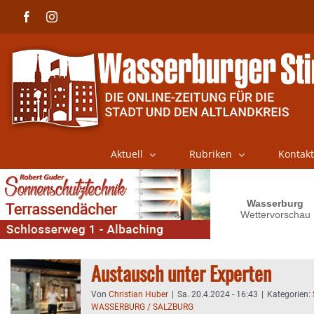
Skip
Facebook
Instagram
to
content
Aktuell
Rubriken
Kontakt
Austausch unter Experten
Von
Christian Huber
|
Sa. 20.4.2024 - 16:43
|
Kategorien:
WASSERBURG / SALZBURG