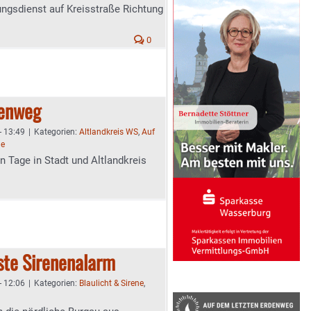
ungsdienst auf Kreisstraße Richtung
0
denweg
- 13:49
|
Kategorien:
Altlandkreis WS
,
Auf
me
n Tage in Stadt und Altlandkreis
ste Sirenenalarm
- 12:06
|
Kategorien:
Blaulicht & Sirene
,