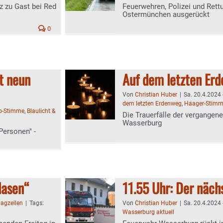
z zu Gast bei Red
Feuerwehren, Polizei und Rett
Ostermünchen ausgerückt
0
it neun
Auf dem letzten Er
Von
Christian Huber
|
Sa. 20.4.2024 
dem letzten Erdenweg
,
Haager-Stim
b-Stimme
,
Blaulicht &
Die Trauerfälle der vergangene
Wasserburg
Personen" -
lasen“
11.55 Uhr: Der näch
lagzeilen
|
Tags:
Von
Christian Huber
|
Sa. 20.4.2024 
Wasserburg aktuell