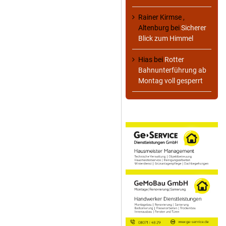
Rainer Kirmse ,
Altenburg
bei
Sicherer
Blick zum Himmel
Hias
bei
Rotter
Bahnunterführung ab
Montag voll gesperrt