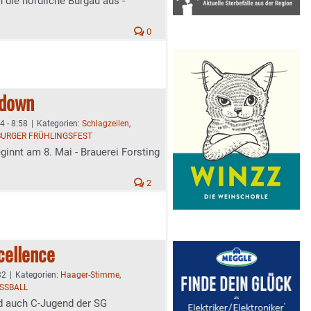
 die nördliche Burgau aus -
0
tdown
4 - 8:58
|
Kategorien:
Schlagzeilen
,
URGER FRÜHLINGSFEST
ginnt am 8. Mai - Brauerei Forsting
2
cellence
32
|
Kategorien:
Haager-Stimme
,
SSBALL
und auch C-Jugend der SG