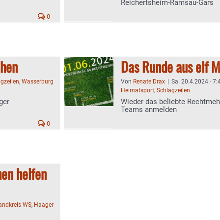
Reichertsheim-Ramsau-Gars
0
chen
Das Runde aus elf M
gzeilen
,
Wasserburg
Von
Renate Drax
|
Sa. 20.4.2024 - 7:
Heimatsport
,
Schlagzeilen
ger
Wieder das beliebte Rechtmehri
Teams anmelden
0
en helfen
landkreis WS
,
Haager-