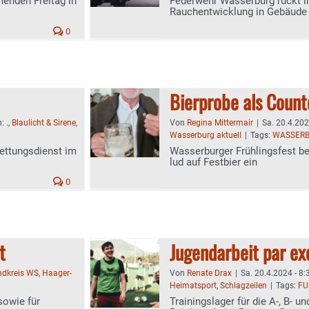
enden Freitag in
Feuerwehr Wasserburg rückt in
Rauchentwicklung in Gebäude
0
Bierprobe als Coun
n:
.
,
Blaulicht & Sirene
,
Von
Regina Mittermair
|
Sa. 20.4.202
Wasserburg aktuell
|
Tags:
WASSERB
Rettungsdienst im
Wasserburger Frühlingsfest be
lud auf Festbier ein
0
t
Jugendarbeit par ex
ndkreis WS
,
Haager-
Von
Renate Drax
|
Sa. 20.4.2024 - 8:
Heimatsport
,
Schlagzeilen
|
Tags:
FU
sowie für
Trainingslager für die A-, B- 