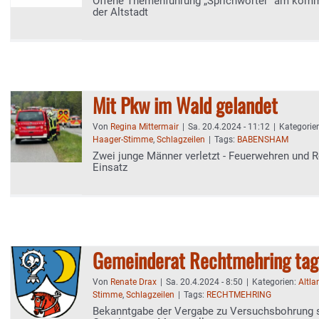
Offene Themenführung „Sprichwörter“ am komm
der Altstadt
Mit Pkw im Wald gelandet
Von
Regina Mittermair
|
Sa. 20.4.2024 - 11:12
|
Kategorie
Haager-Stimme
,
Schlagzeilen
|
Tags:
BABENSHAM
Zwei junge Männer verletzt - Feuerwehren und 
Einsatz
Gemeinderat Rechtmehring tag
Von
Renate Drax
|
Sa. 20.4.2024 - 8:50
|
Kategorien:
Altla
Stimme
,
Schlagzeilen
|
Tags:
RECHTMEHRING
Bekanntgabe der Vergabe zu Versuchsbohrung 