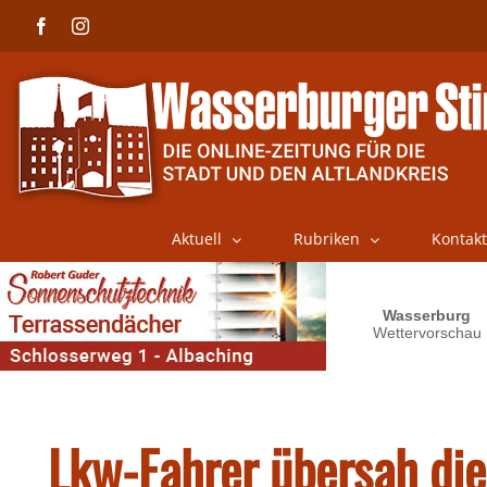
Skip
Facebook
Instagram
to
content
Aktuell
Rubriken
Kontakt
Lkw-Fahrer übersah die