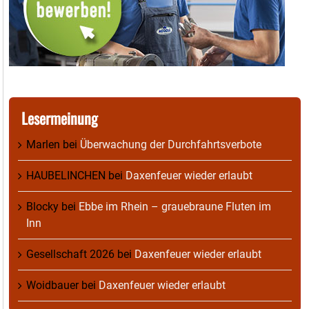
Lesermeinung
Marlen
bei
Überwachung der Durchfahrtsverbote
HAUBELINCHEN
bei
Daxenfeuer wieder erlaubt
Blocky
bei
Ebbe im Rhein – grauebraune Fluten im
Inn
Gesellschaft 2026
bei
Daxenfeuer wieder erlaubt
Woidbauer
bei
Daxenfeuer wieder erlaubt