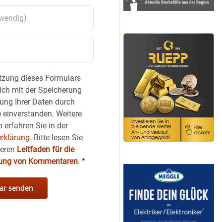
tzung dieses Formulars
sich mit der Speicherung
ung Ihrer Daten durch
 einverstanden. Weitere
 erfahren Sie in der
rklärung.
Bitte lesen Sie
seren
Leitfaden für die
hung von Kommentaren
.
*