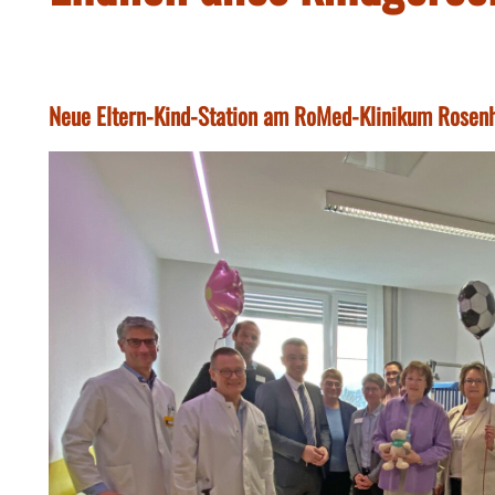
Neue Eltern-Kind-Station am RoMed-Klinikum Rosenh