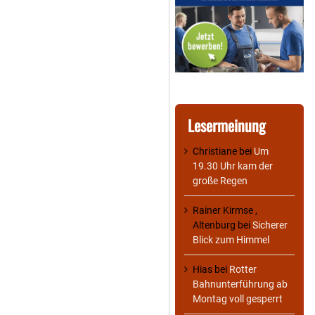
Lesermeinung
Christiane
bei
Um
19.30 Uhr kam der
große Regen
Rainer Kirmse ,
Altenburg
bei
Sicherer
Blick zum Himmel
Hias
bei
Rotter
Bahnunterführung ab
Montag voll gesperrt