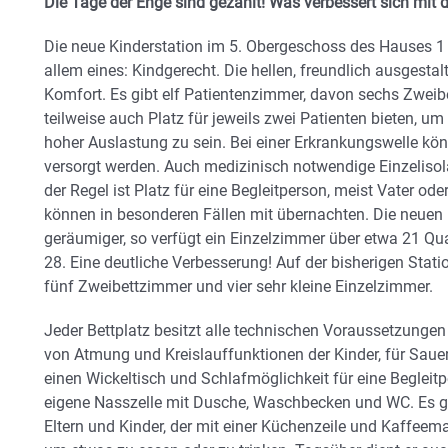
Die Tage der Enge sind gezählt! Was verbessert sich mi
Die neue Kinderstation im 5. Obergeschoss des Hauses 1 b
allem eines: Kindgerecht. Die hellen, freundlich ausgest
Komfort. Es gibt elf Patientenzimmer, davon sechs Zweib
teilweise auch Platz für jeweils zwei Patienten bieten, u
hoher Auslastung zu sein. Bei einer Erkrankungswelle kö
versorgt werden. Auch medizinisch notwendige Einzelisolat
der Regel ist Platz für eine Begleitperson, meist Vater od
können in besonderen Fällen mit übernachten. Die neuen
geräumiger, so verfügt ein Einzelzimmer über etwa 21 Q
28. Eine deutliche Verbesserung! Auf der bisherigen Station
fünf Zweibettzimmer und vier sehr kleine Einzelzimmer.
Jeder Bettplatz besitzt alle technischen Voraussetzunge
von Atmung und Kreislauffunktionen der Kinder, für Saue
einen Wickeltisch und Schlafmöglichkeit für eine Begleit
eigene Nasszelle mit Dusche, Waschbecken und WC. Es gi
Eltern und Kinder, der mit einer Küchenzeile und Kaffeema