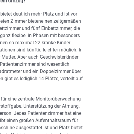
t dem Umzug?
ietet deutlich mehr Platz und ist vor
alteten Zimmer bieteneinen zeitgemäßen
ettzimmer und fünf Einbettzimmer, die
m ganz flexibel in Phasen mit besonders
nnen so maximal 22 kranke Kinder
ionen sind künftig leichter möglich. In
er Mutter. Aber auch Geschwisterkinder
 Patientenzimmer sind wesentlich
uadratmeter und ein Doppelzimmer über
 gibt es lediglich 14 Plätze, verteilt auf
n für eine zentrale Monitorüberwachung
rstoffgabe, Unterstützung der Atmung,
person. Jedes Patientenzimmer hat eine
bt einen großen Aufenthaltsraum für
schine ausgestattet ist und Platz bietet