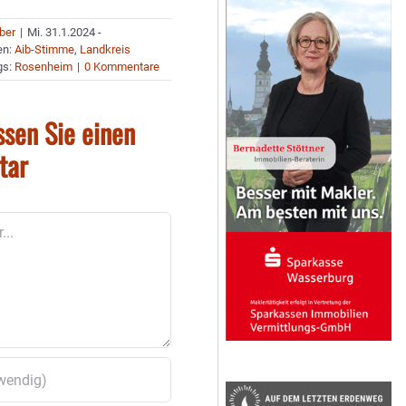
uber
|
Mi. 31.1.2024 -
en:
Aib-Stimme
,
Landkreis
gs:
Rosenheim
|
0 Kommentare
ssen Sie einen
tar