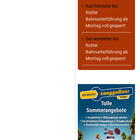
Karl Ranseier
bei
Rotter
Bahnunterführung ab
Montag voll gesperrt
Der Anmerker
bei
Rotter
Bahnunterführung ab
Montag voll gesperrt