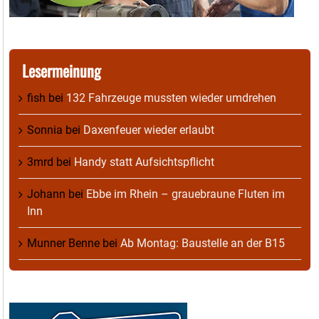
Lesermeinung
fish
bei
132 Fahrzeuge mussten wieder umdrehen
Sonnia
bei
Daxenfeuer wieder erlaubt
3mrd
bei
Handy statt Aufsichtspflicht
Johann
bei
Ebbe im Rhein – grauebraune Fluten im
Inn
Munner Benne
bei
Ab Montag: Baustelle an der B15