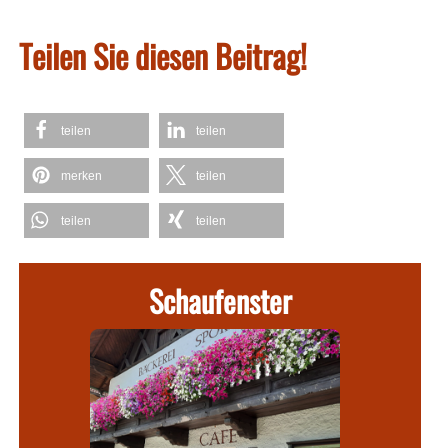
Teilen Sie diesen Beitrag!
teilen
teilen
merken
teilen
teilen
teilen
Schaufenster