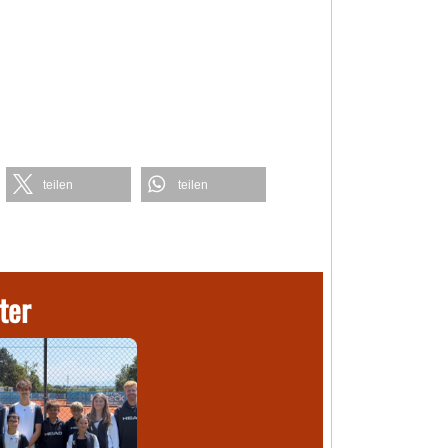
teilen
teilen
ter