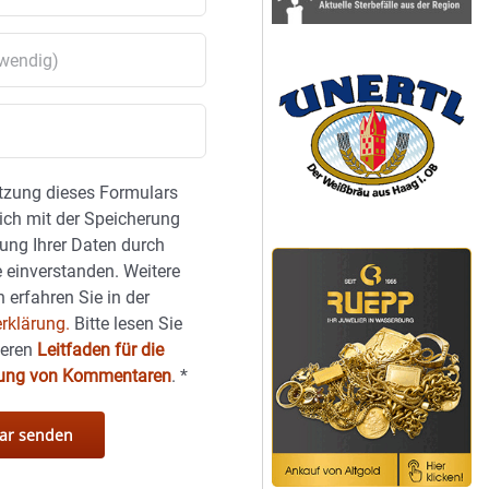
tzung dieses Formulars
sich mit der Speicherung
ung Ihrer Daten durch
 einverstanden. Weitere
 erfahren Sie in der
rklärung.
Bitte lesen Sie
seren
Leitfaden für die
hung von Kommentaren
.
*