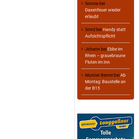
Sonnia
bei
Daxenfeuer wieder
erlaubt
3mrd
bei
Handy statt
Aufsichtspflicht
Johann
bei
Ebbe im
Rhein – grauebraune
Fluten im Inn
Munner Benne
bei
Ab
Montag: Baustelle an
der B15