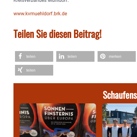
Kreisverbandes Mühldorf:
www.kvmuehldorf.brk.de
Teilen Sie diesen Beitrag!
teilen
teilen
merken
teilen
Schaufens