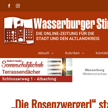
Skip
Facebook
Instagram
to
content
Aktuell
Rubriken
Kontakt
„Die Rosenzwergerl“ st