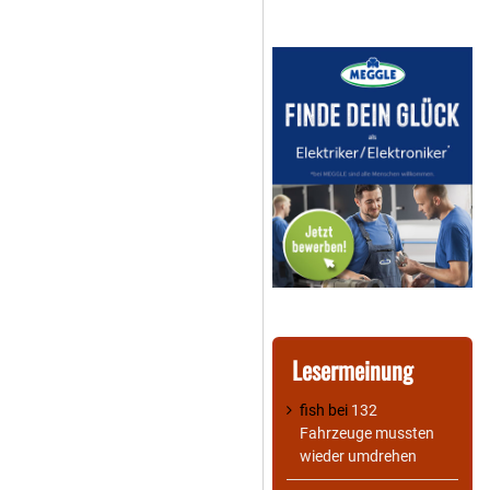
Lesermeinung
fish
bei
132
Fahrzeuge mussten
wieder umdrehen