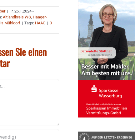
uber
|
Fr. 26.1.2024 -
n:
Altlandkreis WS
,
Haager-
is Mühldorf
|
Tags:
HAAG
|
0
ssen Sie einen
tar