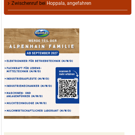
Zwischenruf
bei
Hoppala, angefahren