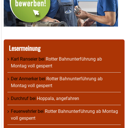
Lesermeinung
Karl Ranseier
bei
Rotter Bahnunterführung ab
Montag voll gesperrt
Der Anmerker
bei
Rotter Bahnunterführung ab
Montag voll gesperrt
Durchruf
bei
Hoppala, angefahren
Feuerwehrler
bei
Rotter Bahnunterführung ab Montag
voll gesperrt