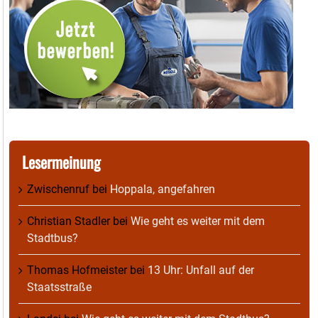
Lesermeinung
Zwischenruf
bei
Hoppala, angefahren
Christian Stadler
bei
Wie geht es weiter mit dem
Stadtbus?
Thomas Hofmeister
bei
13 Uhr: Unfall auf der
Staatsstraße