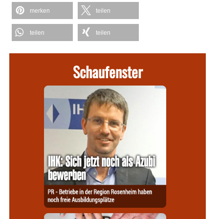
merken
teilen
teilen
teilen
Schaufenster