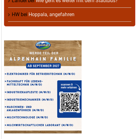
Landei
bei
Wie geht es weiter mit dem Stadtbus?
HW
bei
Hoppala, angefahren