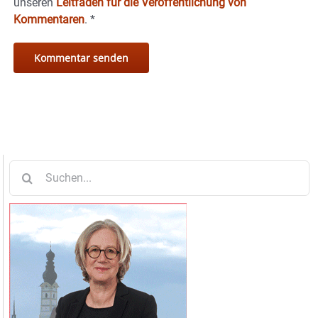
unseren
Leitfaden für die Veröffentlichung von
Kommentaren
.
*
Suche
nach: