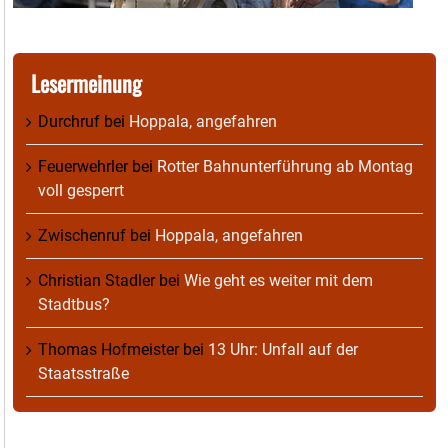
Lesermeinung
Durchruf
bei
Hoppala, angefahren
Feuerwehrler
bei
Rotter Bahnunterführung ab Montag
voll gesperrt
Zwischenruf
bei
Hoppala, angefahren
Christian Stadler
bei
Wie geht es weiter mit dem
Stadtbus?
Thomas Hofmeister
bei
13 Uhr: Unfall auf der
Staatsstraße