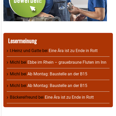
Lesermeinung
I.Heinz und Gatte
bei
Eine Ära ist zu Ende in Rott
Michl
bei
Ebbe im Rhein – grauebraune Fluten im Inn
Michl
bei
Ab Montag: Baustelle an der B15
Michl
bei
Ab Montag: Baustelle an der B15
Bäckereifreund
bei
Eine Ära ist zu Ende in Rott