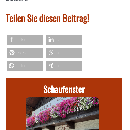
Teilen Sie diesen Beitrag!
teilen
teilen
merken
teilen
teilen
teilen
Schaufenster