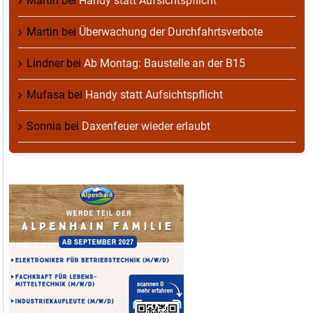
Martin
bei
Handy statt Aufsichtspflicht
Martin
bei
Überwachung der Durchfahrtsverbote
Lindner
bei
Ab Montag: Baustelle an der B15
Mufasa
bei
Handy statt Aufsichtspflicht
Sonnia
bei
Daxenfeuer wieder erlaubt