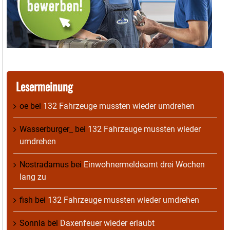
Lesermeinung
oe
bei
132 Fahrzeuge mussten wieder umdrehen
Wasserburger_
bei
132 Fahrzeuge mussten wieder
umdrehen
Nostradamus
bei
Einwohnermeldeamt drei Wochen
lang zu
fish
bei
132 Fahrzeuge mussten wieder umdrehen
Sonnia
bei
Daxenfeuer wieder erlaubt