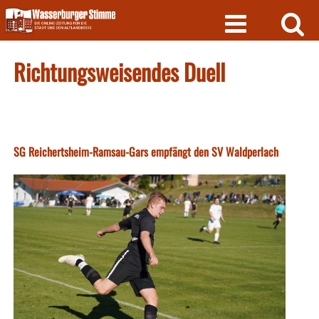
Skip
to
content
Richtungsweisendes Duell
SG Reichertsheim-Ramsau-Gars empfängt den SV Waldperlach