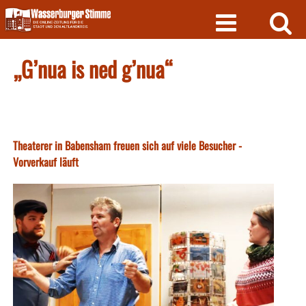
Skip
to
content
„G’nua is ned g’nua“
Theaterer in Babensham freuen sich auf viele Besucher -
Vorverkauf läuft