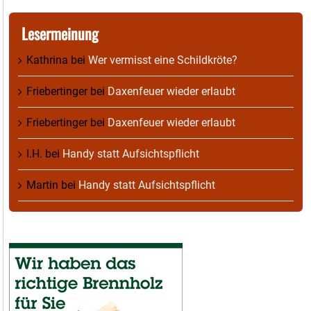
Lesermeinung
Kathrina
bei
Wer vermisst eine Schildkröte?
Friebertinger
bei
Daxenfeuer wieder erlaubt
Friebertinger
bei
Daxenfeuer wieder erlaubt
I.H.
bei
Handy statt Aufsichtspflicht
Martin
bei
Handy statt Aufsichtspflicht