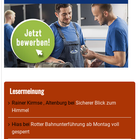
Lesermeinung
Rainer Kirmse , Altenburg
bei
Sicherer Blick zum
Himmel
Hias
bei
Rotter Bahnunterführung ab Montag voll
gesperrt