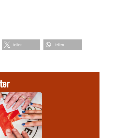
teilen
teilen
ter