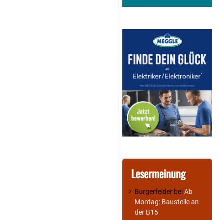
Lesermeinung
Burgerfelder
bei
Ab
Montag: Baustelle an
der B15