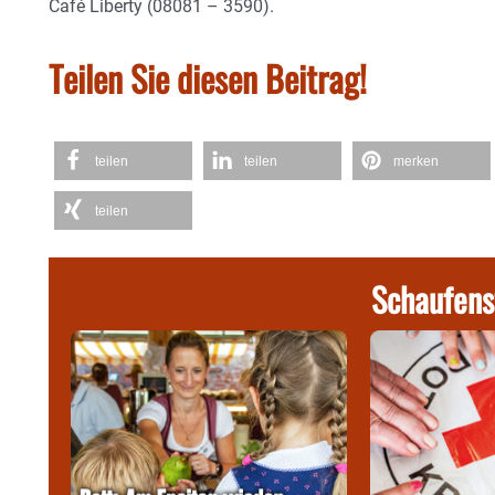
Café Liberty (08081 – 3590).
Teilen Sie diesen Beitrag!
teilen
teilen
merken
teilen
Schaufens