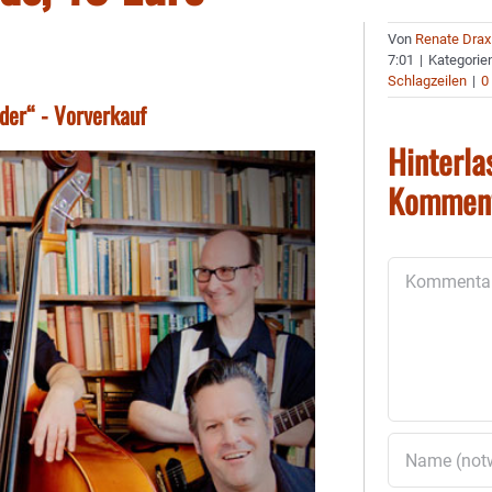
Von
Renate Drax
7:01
|
Kategorie
Schlagzeilen
|
0
der“ - Vorverkauf
Hinterla
Kommen
Kommentar