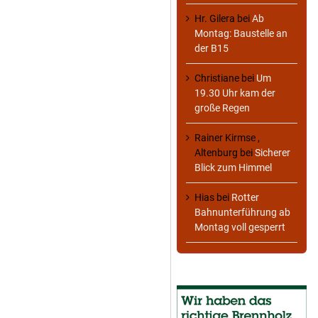
Hr. Gilera
bei
Ab
Montag: Baustelle an
der B15
Christiane
bei
Um
19.30 Uhr kam der
große Regen
Rainer Kirmse ,
Altenburg
bei
Sicherer
Blick zum Himmel
Hias
bei
Rotter
Bahnunterführung ab
Montag voll gesperrt