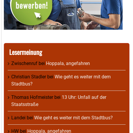
Lesermeinung
Zwischenruf
bei
Hoppala, angefahren
Christian Stadler
bei
Wie geht es weiter mit dem
Stadtbus?
Thomas Hofmeister
bei
13 Uhr: Unfall auf der
Staatsstraße
Landei
bei
Wie geht es weiter mit dem Stadtbus?
HW
bei
Hoppala, angefahren