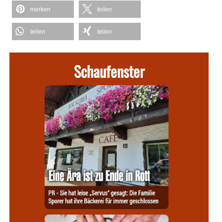
merken
teilen
teilen
teilen
Schaufenster