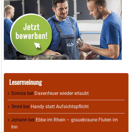
Lesermeinung
Sonnia
bei
Daxenfeuer wieder erlaubt
3mrd
bei
Handy statt Aufsichtspflicht
Johann
bei
Ebbe im Rhein – grauebraune Fluten im
Inn