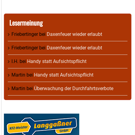
Lesermeinung
Friebertinger
bei
Daxenfeuer wieder erlaubt
Friebertinger
bei
Daxenfeuer wieder erlaubt
I.H.
bei
Handy statt Aufsichtspflicht
Martin
bei
Handy statt Aufsichtspflicht
Martin
bei
Überwachung der Durchfahrtsverbote