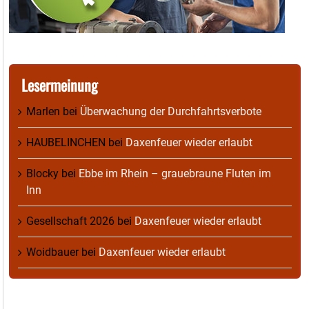
Lesermeinung
Marlen
bei
Überwachung der Durchfahrtsverbote
HAUBELINCHEN
bei
Daxenfeuer wieder erlaubt
Blocky
bei
Ebbe im Rhein – grauebraune Fluten im
Inn
Gesellschaft 2026
bei
Daxenfeuer wieder erlaubt
Woidbauer
bei
Daxenfeuer wieder erlaubt